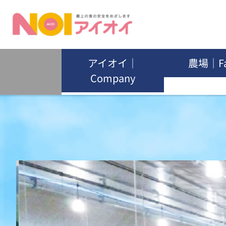
グループリンク
アイオイ｜
農場｜F
Company
内
容
を
ス
キ
ッ
プ