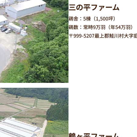
三の平ファーム
鶏舎：5棟（1,500坪）
鶏数：常時9万羽（年54万羽）
〒999-5207最上郡鮭川村大字庭
鶴ヶ平ファーム