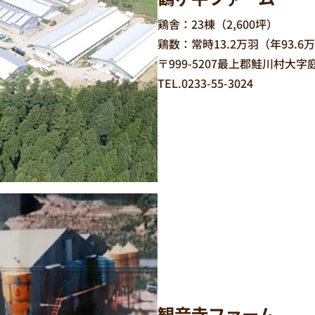
鶏舎：23棟（2,600坪）
鶏数：常時13.2万羽（年93.6
〒999-5207最上郡鮭川村大字庭
TEL.0233-55-3024
観音寺ファーム