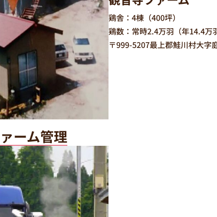
鶏舎：4棟（400坪）
鶏数：常時2.4万羽（年14.4万
〒999-5207最上郡鮭川村大字庭
ァーム管理