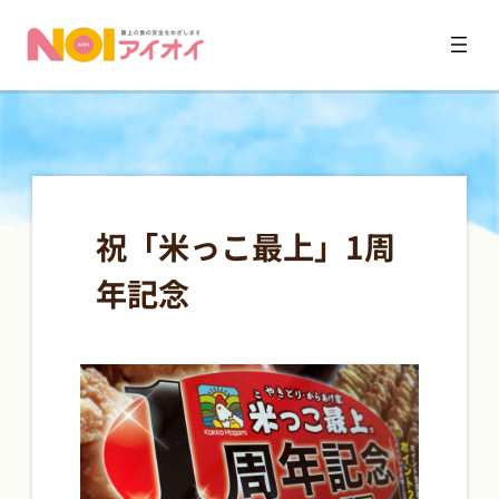
内
容
を
ス
祝「米っこ最上」1周
キ
ッ
年記念
プ