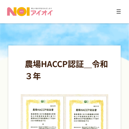
内
容
を
ス
農場HACCP認証＿令和
キ
ッ
３年
プ