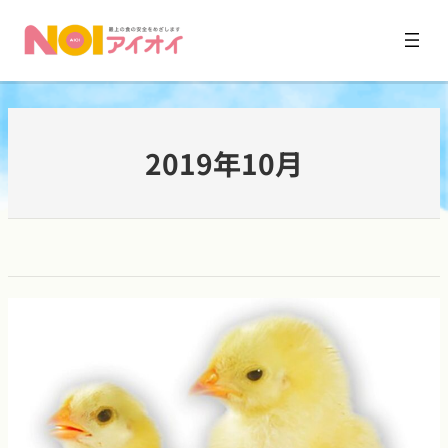
内
容
2019年10月
を
ス
キ
ッ
プ