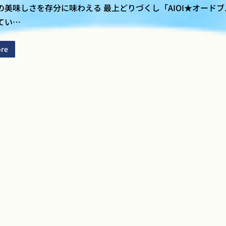
の美味しさを存分に味わえる 最上どりづくし「AIOI★オード
てい…
re