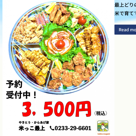
最上どり
米で育て
Read mo