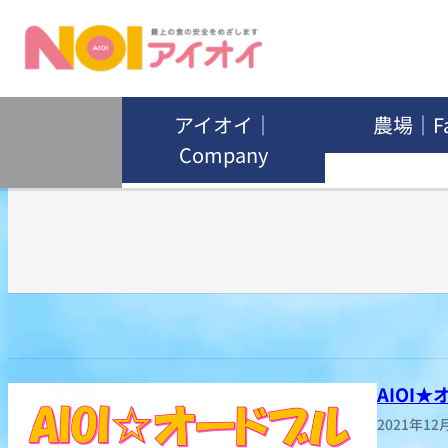
グループリンク
アイオイ｜
農場｜F
Company
内
容
を
ス
キ
ッ
プ
AIOI
2021年12