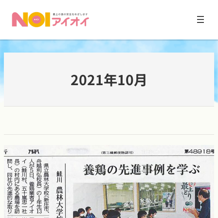
内
容
2021年10月
を
ス
キ
ッ
プ