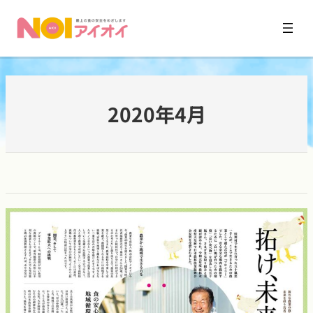
内
容
2020年4月
を
ス
キ
ッ
プ